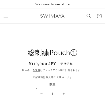
コンテ
Welcome to our store
ンツに
進む
カ
SWIMAYA
ー
ト
商品情
報にス
総刺繍Pouch①
キップ
通
¥110,000 JPY
売り切れ
常
税込み。
配送料
はチェックアウト時に計算されます。
価
※配送料は購入時に反映されます
格
数量
総
総
刺
刺