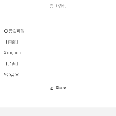
繍
繍
売り切れ
Pouch①
Pouch①
の
の
数
数
量
量
⭕️受注可能
を
を
減
増
【両面】
ら
や
す
す
¥110,000
【片面】
¥70,400
Share