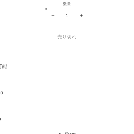
格
数量
総
総
刺
刺
繍
繍
売り切れ
Pouch②
Pouch②
の
の
数
数
量
量
可能
を
を
減
増
】
ら
や
す
す
00
】
0