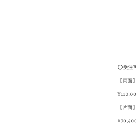
⭕️受注
【両面
¥110,0
【片面
¥70,40