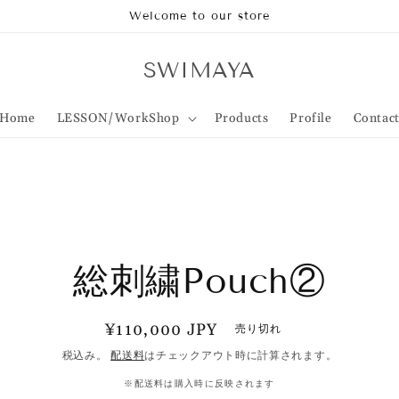
Welcome to our store
SWIMAYA
Home
LESSON/WorkShop
Products
Profile
Contac
情
ス
総刺繍Pouch②
プ
通
¥110,000 JPY
売り切れ
常
税込み。
配送料
はチェックアウト時に計算されます。
価
※配送料は購入時に反映されます