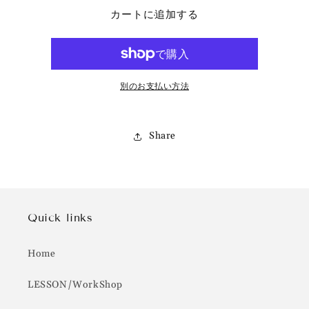
の
の
カートに追加する
数
数
量
量
を
を
減
増
ら
や
別のお支払い方法
す
す
Share
Quick links
Home
LESSON/WorkShop