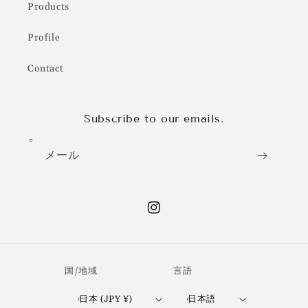
Products
Profile
Contact
Subscribe to our emails.
メール
Instagram
国/地域
言語
日本 (JPY ¥)
日本語