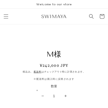
コンテ
Welcome to our store
ンツに
進む
カ
SWIMAYA
ー
ト
商品情
報にス
M様
キップ
通
¥242,000 JPY
常
税込み。
配送料
はチェックアウト時に計算されます。
価
※配送料は購入時に反映されます
格
数量
M
M
様
様