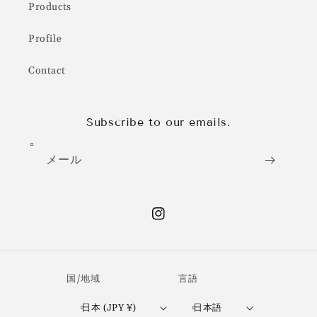
Products
Profile
Contact
Subscribe to our emails.
メール
Instagram
国/地域
言語
日本 (JPY ¥)
日本語