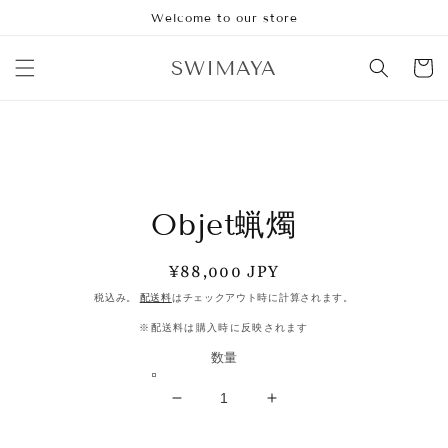
コンテ
Welcome to our store
ンツに
進む
カ
SWIMAYA
ー
ト
商品情
報にス
Objet蝋燭
キップ
通
¥88,000 JPY
常
税込み。
配送料
はチェックアウト時に計算されます。
価
※配送料は購入時に反映されます
格
数量
Objet
Objet
蝋
蝋