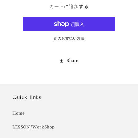
燭
燭
カートに追加する
の
の
数
数
量
量
を
を
減
増
別のお支払い方法
ら
や
す
す
Share
Quick links
Home
LESSON/WorkShop