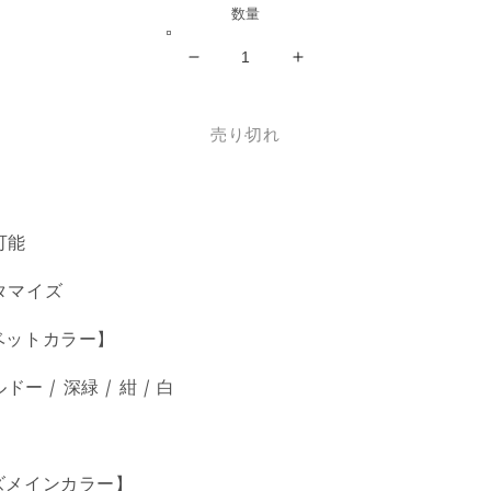
格
数量
Velour
Velour
巾
巾
着
着
売り切れ
⑥
⑥
の
の
数
数
量
量
可能
を
を
減
増
タマイズ
ら
や
す
す
ベットカラー】
ルドー / 深緑 / 紺 / 白
ズメインカラー】