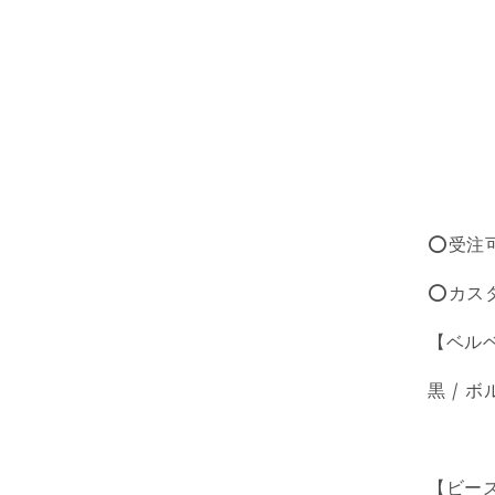
⭕️受注
⭕️
カス
【ベル
黒 / ボ
【ビー