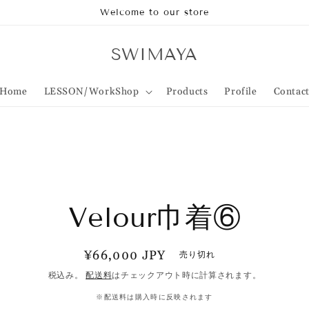
Welcome to our store
SWIMAYA
Home
LESSON/WorkShop
Products
Profile
Contac
情
ス
Velour巾着⑥
プ
通
¥66,000 JPY
売り切れ
常
税込み。
配送料
はチェックアウト時に計算されます。
価
※配送料は購入時に反映されます