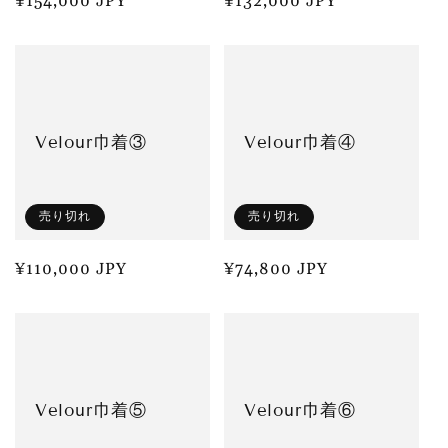
通
¥154,000 JPY
通
¥132,000 JPY
常
常
価
価
格
格
Velour巾着③
Velour巾着④
売り切れ
売り切れ
通
¥110,000 JPY
通
¥74,800 JPY
常
常
価
価
格
格
Velour巾着⑤
Velour巾着⑥