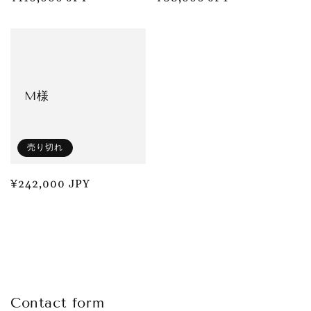
常
常
価
価
格
格
M様
売り切れ
通
¥242,000 JPY
常
価
格
Contact form