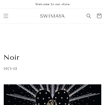
コンテ
Welcome to our store
ンツに
進む
カ
SWIMAYA
ー
ト
コ
Noir
レ
10/1-12
ク
シ
ョ
ン