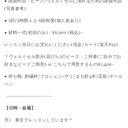
● 課題作品：ビーズ/ヴェルミセルに慣れるための課題作品
(写真参考)
● 1回/2時間 x 3~6回程度(個人差あり)
● 材料一式(
初回のみ
) : ¥6,6
00 (税込
)~
レッスン当日にお支払いください(現金/カード/楽天Pay)
＊ヴェルミセル部分(花びら)のビーズ：
ご持参(ご自分でお
好きなビーズご用意) or こちらで用意するもの¥1,400~
● 持ち物: 刺繍枠/クロシェ/ハサミ/まち針4本/定規/ボール
ペン
————————————
【日時・会場】
月1、東京でレッスンしています＊