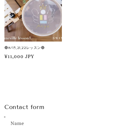
🔵8/15,21,22レッスン🔵
Regular
¥11,000 JPY
price
Contact form
Name