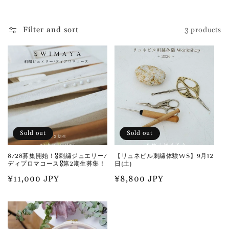
Filter and sort
3 products
Sold out
Sold out
8/28募集開始！🎖️刺繍ジュエリー/
【リュネビル刺繍体験WS】9月12
ディプロマコース🎖️第2期生募集！
日(土)
Regular
¥11,000 JPY
Regular
¥8,800 JPY
price
price