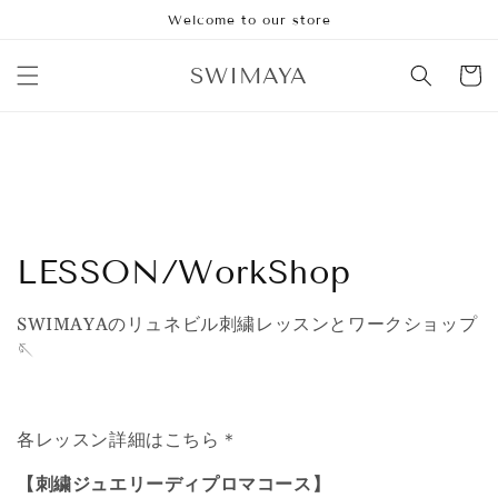
Skip to
Welcome to our store
content
SWIMAYA
Cart
C
LESSON/WorkShop
o
SWIMAYAのリュネビル刺繍レッスンとワークショップ
l
🪡
l
e
各レッスン詳細はこちら＊
c
【刺繍ジュエリーディプロマコース】