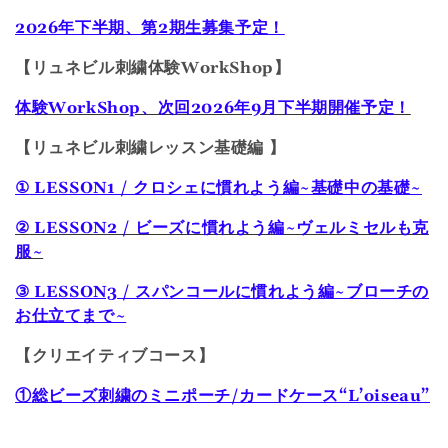
t
2026年下半期、第2期生募集予定！
i
【リュネビル刺繍体験WorkShop】
o
体験WorkShop、次回2026年9月下半期開催予定！
n
【リュネビル刺繍レッスン基礎編 】
:
①
LESSON1 / クロシェに慣れよう編~基礎中の基礎~
②
LESSON2 / ビーズに慣れよう編~ヴェルミセルも克
服~
③
LESSON3 / スパンコールに慣れよう編~ブローチの
お仕立てまで~
【クリエイティブコース】
①
総ビーズ刺繍のミニポーチ/カードケース“L’oiseau”